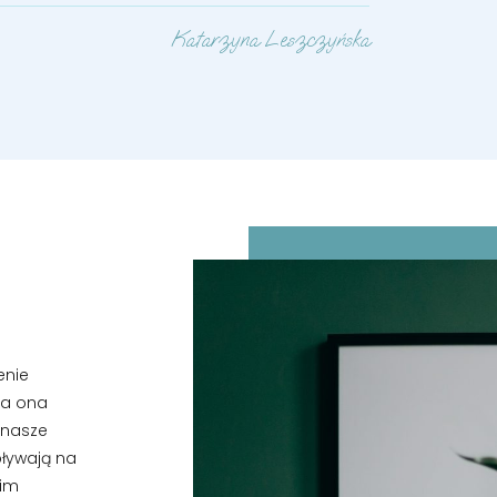
Katarzyna Leszczyńska
enie
ga ona
 nasze
pływają na
oim