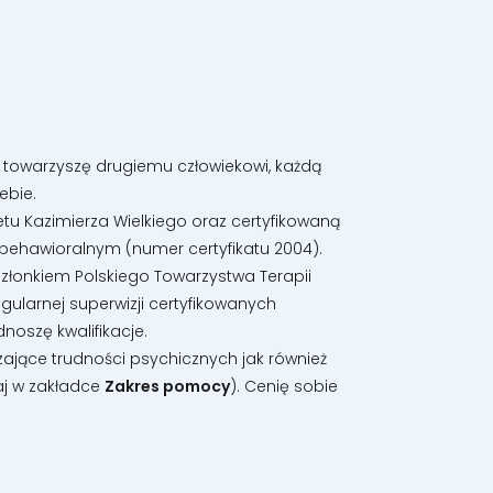
 towarzyszę drugiemu człowiekowi, każdą
ebie.
tu Kazimierza Wielkiego oraz certyfikowaną
behawioralnym (numer certyfikatu 2004).
łonkiem Polskiego Towarzystwa Terapii
ularnej superwizji certyfikowanych
noszę kwalifikacje.
ające trudności psychicznych jak również
j w zakładce
Zakres pomocy
). Cenię sobie