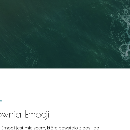
W
ownia Emocji
Emocji jest miejscem, które powstało z pasji do