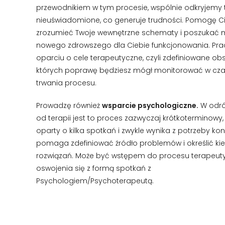
przewodnikiem w tym procesie, wspólnie odkryjemy 
nieuświadomione, co generuje trudności. Pomogę C
zrozumieć Twoje wewnętrzne schematy i poszukać m
nowego zdrowszego dla Ciebie funkcjonowania. Pra
oparciu o cele terapeutyczne, czyli zdefiniowane obs
których poprawę będziesz mógł monitorować w cza
trwania procesu.
Prowadzę również
wsparcie psychologiczne.
W odró
od terapii jest to proces zazwyczaj krótkoterminowy
oparty o kilka spotkań i zwykle wynika z potrzeby kons
pomaga zdefiniować źródło problemów i określić ki
rozwiązań. Może być wstępem do procesu terapeut
oswojenia się z formą spotkań z
Psychologiem/Psychoterapeutą.