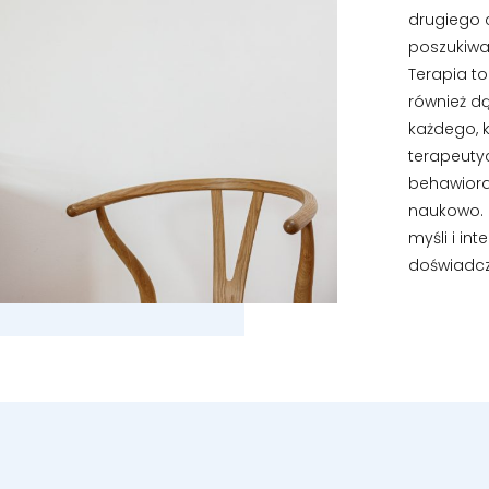
drugiego 
poszukiwa
Terapia to
również dą
każdego, 
terapeuty
behawiora
naukowo. P
myśli i in
doświadcz