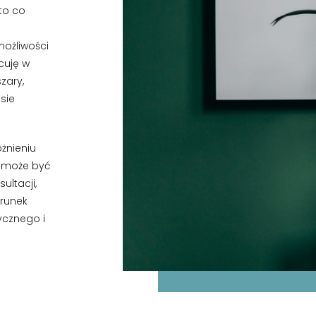
to co
i
ożliwości
cuję w
zary,
sie
żnieniu
, może być
ultacji,
erunek
ycznego i